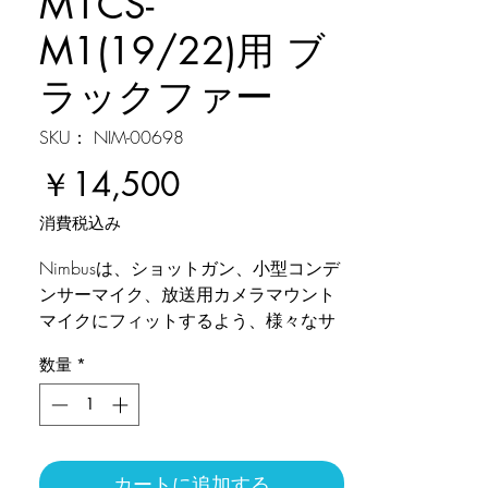
M1CS-
M1(19/22)用 ブ
ラックファー
SKU： NIM-00698
価
￥14,500
格
消費税込み
Nimbusは、ショットガン、小型コンデ
ンサーマイク、放送用カメラマウント
マイクにフィットするよう、様々なサ
イズで作られたスライド式ウィンドス
数量
*
クリーンです。微風から中風で発生す
る風切り音を最大25dB低減し、高域の
明瞭度を維持するよう設計されていま
す。特別に設計されたラバーエンドキ
ャップは、19-22mmと24-25mmのマイ
カートに追加する